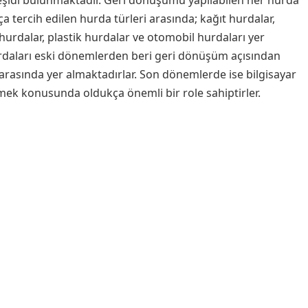
eşidi bulunmaktadır. Geri dönüşümü yapılabilen her hurda
 tercih edilen hurda türleri arasında; kağıt hurdalar,
 hurdalar, plastik hurdalar ve otomobil hurdaları yer
hurdaları eski dönemlerden beri geri dönüşüm açısından
rasında yer almaktadırlar. Son dönemlerde ise bilgisayar
lemek konusunda oldukça önemli bir role sahiptirler.