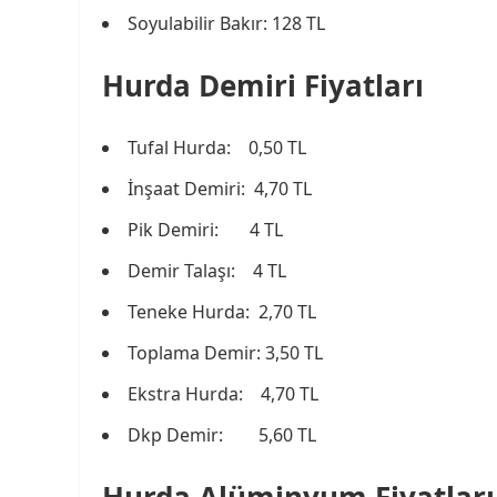
Soyulabilir Bakır: 128 TL
Hurda Demiri Fiyatları
Tufal Hurda: 0,50 TL
İnşaat Demiri: 4,70 TL
Pik Demiri: 4 TL
Demir Talaşı: 4 TL
Teneke Hurda: 2,70 TL
Toplama Demir: 3,50 TL
Ekstra Hurda: 4,70 TL
Dkp Demir: 5,60 TL