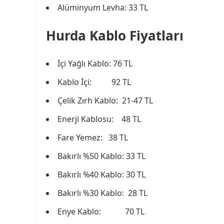
Alüminyum Levha: 33 TL
Hurda Kablo Fiyatları
İçi Yağlı Kablo: 76 TL
Kablo İçi: 92 TL
Çelik Zırh Kablo: 21-47 TL
Enerji Kablosu: 48 TL
Fare Yemez: 38 TL
Bakırlı %50 Kablo: 33 TL
Bakırlı %40 Kablo: 30 TL
Bakırlı %30 Kablo: 28 TL
Enye Kablo: 70 TL