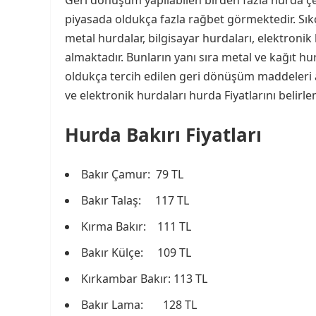
Geri dönüşüm yapılabilen birden fazla hurda ç
piyasada oldukça fazla rağbet görmektedir. Sıkça
metal hurdalar, bilgisayar hurdaları, elektronik
almaktadır. Bunların yanı sıra metal ve kağıt 
oldukça tercih edilen geri dönüşüm maddeleri a
ve elektronik hurdaları hurda Fiyatlarını belir
Hurda Bakırı Fiyatları
Bakır Çamur: 79 TL
Bakır Talaş: 117 TL
Kırma Bakır: 111 TL
Bakır Külçe: 109 TL
Kırkambar Bakır: 113 TL
Bakır Lama: 128 TL