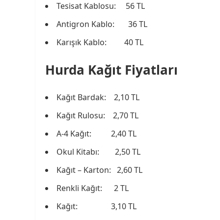
Tesisat Kablosu: 56 TL
Antigron Kablo: 36 TL
Karışık Kablo: 40 TL
Hurda Kağıt Fiyatları
Kağıt Bardak: 2,10 TL
Kağıt Rulosu: 2,70 TL
A-4 Kağıt: 2,40 TL
Okul Kitabı: 2,50 TL
Kağıt – Karton: 2,60 TL
Renkli Kağıt: 2 TL
Kağıt: 3,10 TL