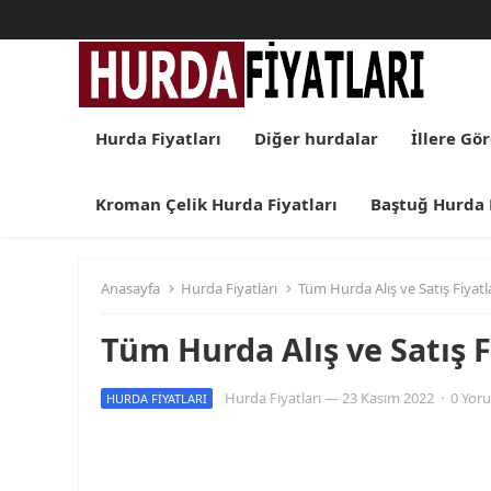
Hurda Fiyatları
Diğer hurdalar
İllere Gö
Kroman Çelik Hurda Fiyatları
Baştuğ Hurda F
Anasayfa
Hurda Fiyatları
Tüm Hurda Alış ve Satış Fiyatl
Tüm Hurda Alış ve Satış F
Hurda Fiyatları
—
23 Kasım 2022
·
0 Yor
HURDA FIYATLARI