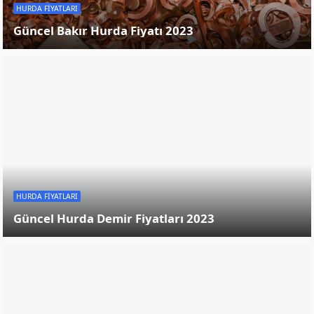
DIĞER HURDALAR
Metal Geri Dönüşüm Nedir? Hurda Fiyatları
Nelerdir?