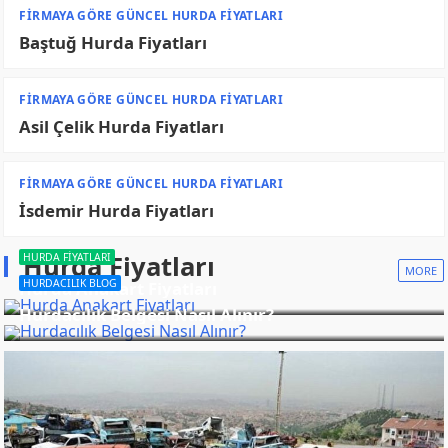
FIRMAYA GÖRE GÜNCEL HURDA FIYATLARI
Baştuğ Hurda Fiyatları
FIRMAYA GÖRE GÜNCEL HURDA FIYATLARI
Asil Çelik Hurda Fiyatları
FIRMAYA GÖRE GÜNCEL HURDA FIYATLARI
İsdemir Hurda Fiyatları
Hurda Fiyatları
HURDA FIYATLARI
MORE
HURDACILIK BLOG
Hurda Anakart Fiyatları
Hurdacılık Belgesi Nasıl Alınır?