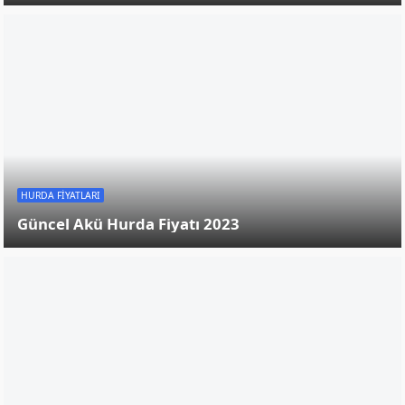
Güncel hurda fiyatları
nı firmalar ile iletişime geçerek
öğrenmek mümkündür.
Uyarı: Sitemizde belirtilen hurda fiyatları resmi işlemlerde
kullanılamaz. Ticari amaç için ilgili hurdacı firmaları ile
iletişime geçilerek en güncel fiyat bilgisi alınmalıdır.
Burada bulunan fiyatlar ile alışveriş yapmak kişi ve
kurumların kendi sorumluluğundadır. Bundan dolayı
oluşacak problemlerden tarafımız sorumlu tutulamaz.
Diğer Hurdalar
MORE