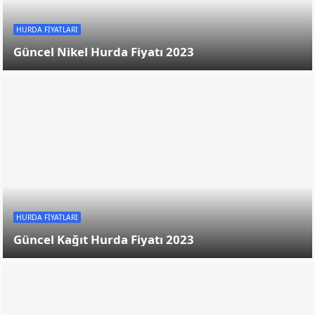
HURDA FIYATLARI
HURDA FIYATLARI
Güncel Kurşun Hurda Fiyatı 2023
Güncel Alüminyum Hurda Fiyatı 2023
HURDA FIYATLARI
Güncel Bakır Hurda Fiyatı 2023