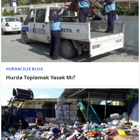
ANKARA HURDACI
Çankaya Hurdacı
ANKARA HURDACI
Keçiören Hurdacı
Anasayfa
Hakkımızda
Feragatname
Gizlilik Politikası
İletişim