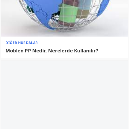
HURDACILIK BLOG
Hurdacılıktan Zengin Olanlar
HURDACILIK BLOG
Hurda Satarak Para Kazanılır Mı?