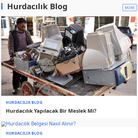
İllere Göre Hurdacılar
MORE
İLLERE GÖRE HURDA FIYATLARI
İzmir 5. Sanayi Hurdacılar