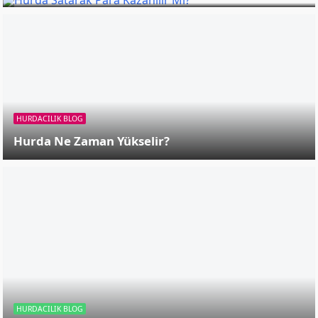
Hurda Ne Zaman Yükselir?
HURDACILIK BLOG
HURDACILIK BLOG
Geri Dönüşüm Fikirleri Nelerdir?
Belgesiz Hurdacılık Cezası Nedir?