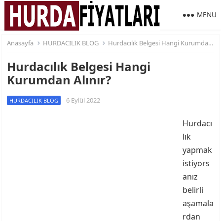
MENU
Anasayfa
HURDACILIK BLOG
Hurdacılık Belgesi Hangi Kurumdan Alınır?
Hurdacılık Belgesi Hangi
Kurumdan Alınır?
6 Eylül 2022
HURDACILIK BLOG
Hurdacı
lık
yapmak
istiyors
anız
belirli
aşamala
rdan