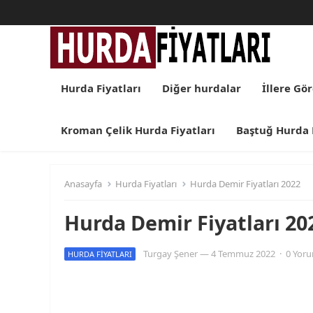
Hurda Fiyatları
Diğer hurdalar
İllere Gö
Kroman Çelik Hurda Fiyatları
Baştuğ Hurda F
Anasayfa
Hurda Fiyatları
Hurda Demir Fiyatları 2022
Hurda Demir Fiyatları 20
Turgay Şener
—
4 Temmuz 2022
·
0 Yor
HURDA FIYATLARI