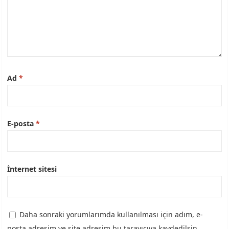
Ad
*
E-posta
*
İnternet sitesi
Daha sonraki yorumlarımda kullanılması için adım, e-
posta adresim ve site adresim bu tarayıcıya kaydedilsin.