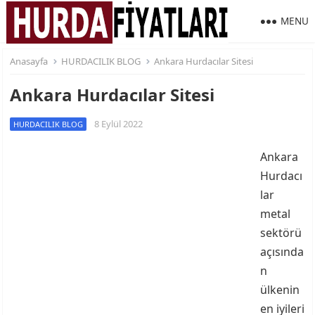
MENU
Anasayfa
HURDACILIK BLOG
Ankara Hurdacılar Sitesi
Ankara Hurdacılar Sitesi
8 Eylül 2022
HURDACILIK BLOG
Ankara
Hurdacı
lar
metal
sektörü
açısında
n
ülkenin
en iyileri