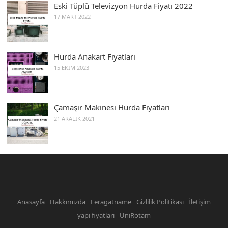
Eski Tüplü Televizyon Hurda Fiyatı 2022
17 MART 2022
Hurda Anakart Fiyatları
15 EKIM 2023
Çamaşır Makinesi Hurda Fiyatları
21 ARALIK 2021
Anasayfa
Hakkımızda
Feragatname
Gizlilik Politikası
İletişim
yapı fiyatları
UniRotam