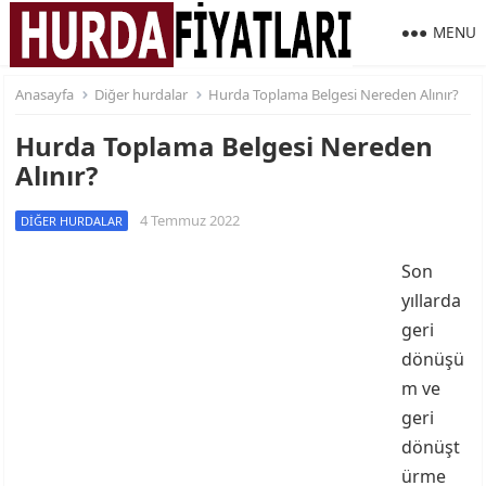
MENU
Anasayfa
Diğer hurdalar
Hurda Toplama Belgesi Nereden Alınır?
Hurda Toplama Belgesi Nereden
Alınır?
4 Temmuz 2022
DIĞER HURDALAR
Son
yıllarda
geri
dönüşü
m ve
geri
dönüşt
ürme